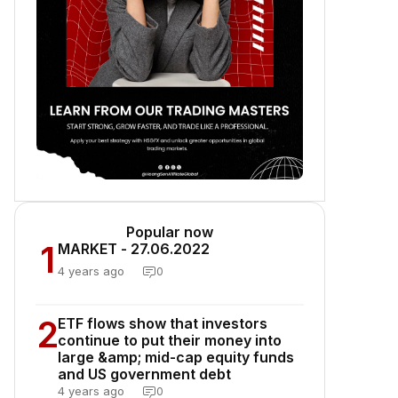
Popular now
1
MARKET - 27.06.2022
4 years ago
0
2
ETF flows show that investors
continue to put their money into
large &amp; mid-cap equity funds
and US government debt
4 years ago
0