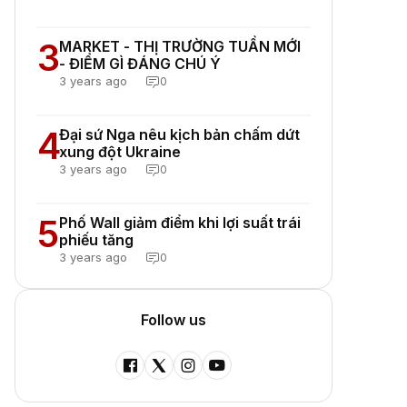
3
MARKET - THỊ TRƯỜNG TUẦN MỚI
- ĐIỂM GÌ ĐÁNG CHÚ Ý
3 years ago
0
4
Đại sứ Nga nêu kịch bản chấm dứt
xung đột Ukraine
3 years ago
0
5
Phố Wall giảm điểm khi lợi suất trái
phiếu tăng
3 years ago
0
Follow us