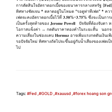
การตัดสินใจอัตราดอกเบี้ยของธนาคารกลางสหรัฐ (𝐅𝐞
ทิศทางชัดเจน * ตลาดอยู่ในโหมด “รอดูท่าทีเฟด” * ความ
เฟดจะคงอัตราดอกเบี้ยไว้ที่ 𝟑.𝟓𝟎%–𝟑.𝟕𝟓% ซึ่งจะเป็นการ
เป็นครั้งสุดท้ายของ 𝐉𝐞𝐫𝐨𝐦𝐞 𝐏𝐨𝐰𝐞𝐥𝐥 ปัจจัยที่ต้องจ
โอกาสแข็งค่า → กดดันราคาทองคำในระยะสั้น นอกจากน
ความเสี่ยงในช่องแคบ 𝐇𝐨𝐫𝐦𝐮𝐳 อาจเพิ่มแรงกดดันเงินเ
รอปัจจัยใหม่ ทิศทางถัดไปจะขึ้นอยู่กับน้ำเสียงของเฟด
ไป
Tags:
#Fed ,
#GOLD ,
#xauusd ,
#forex hoang son gr