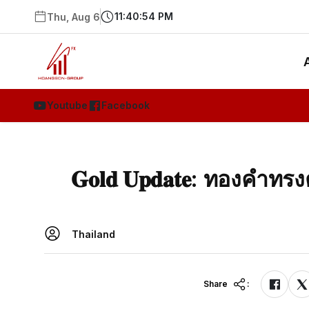
11:40:55 PM
Thu, Aug 6
Youtube
Facebook
𝐆𝐨𝐥𝐝 𝐔𝐩𝐝𝐚𝐭𝐞: ทองคำทรง
Thailand
Share
: