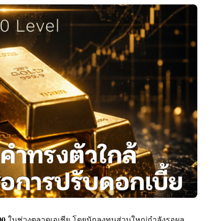
𝟔𝟎𝟎 ในช่วงตลาดเอเชีย โดยนักลงทุนส่วนใหญ่กำลังรอผล