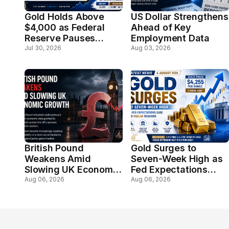
Gold Holds Above
US Dollar Strengthens
$4,000 as Federal
Ahead of Key
Reserve Pauses
Employment Data
Rates; Markets Await
Jul 30, 2026
Aug 03, 2026
Key U.S. Inflation
Data
British Pound
Gold Surges to
Weakens Amid
Seven-Week High as
Slowing UK Economic
Fed Expectations
Growth
Ease and Dollar
Aug 06, 2026
Aug 06, 2026
Weakens