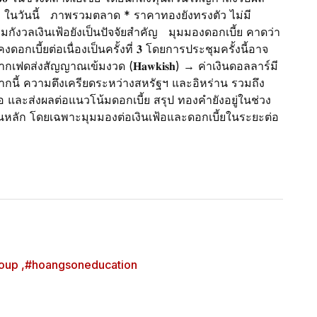
) ในวันนี้ ภาพรวมตลาด * ราคาทองยังทรงตัว ไม่มี
กังวลเงินเฟ้อยังเป็นปัจจัยสำคัญ มุมมองดอกเบี้ย คาดว่า
คงดอกเบี้ยต่อเนื่องเป็นครั้งที่ 𝟑 โดยการประชุมครั้งนี้อาจ
ับตา หากเฟดส่งสัญญาณเข้มงวด (𝐇𝐚𝐰𝐤𝐢𝐬𝐡) → ค่าเงินดอลลาร์มี
ี้ ความตึงเครียดระหว่างสหรัฐฯ และอิหร่าน รวมถึง
ฟ้อ และส่งผลต่อแนวโน้มดอกเบี้ย สรุป ทองคำยังอยู่ในช่วง
เป็นหลัก โดยเฉพาะมุมมองต่อเงินเฟ้อและดอกเบี้ยในระยะต่อ
oup ,
#hoangsoneducation