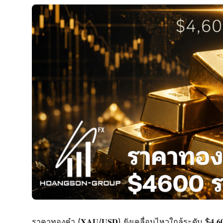
ราคาทองคำ (𝐗𝐀𝐔/𝐔𝐒𝐃) ยังเคลื่อนไหวใกล้ระดับ $𝟒,