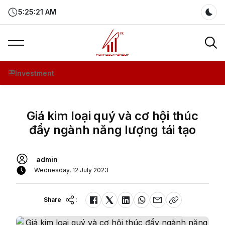
5:25:22 AM
Dar
Investment
Giá kim loại quý và cơ hội thúc
đẩy ngành năng lượng tái tạo
admin
Wednesday, 12 July 2023
Share
: