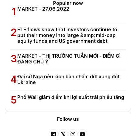
Popular now
1
MARKET - 27.06.2022
2
ETF flows show that investors continue to
put their money into large &amp; mid-cap
equity funds and US government debt
3
MARKET - THỊ TRƯỜNG TUẦN MỚI - ĐIỂM GÌ
ĐÁNG CHÚ Ý
4
Đại sứ Nga nêu kịch bản chấm dứt xung đột
Ukraine
5
Phố Wall giảm điểm khi lợi suất trái phiếu tăng
Follow us