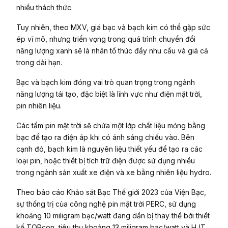
nhiều thách thức.
Tuy nhiên, theo MXV, giá bạc và bạch kim có thể gặp sức
ép vĩ mô, nhưng triển vọng trong quá trình chuyển đổi
năng lượng xanh sẽ là nhân tố thúc đẩy nhu cầu và giá cả
trong dài hạn.
Bạc và bạch kim đóng vai trò quan trọng trong ngành
năng lượng tái tạo, đặc biệt là lĩnh vực như điện mặt trời,
pin nhiên liệu.
Các tấm pin mặt trời sẽ chứa một lớp chất liệu mỏng bằng
bạc để tạo ra điện áp khi có ánh sáng chiếu vào. Bên
cạnh đó, bạch kim là nguyên liệu thiết yếu để tạo ra các
loại pin, hoặc thiết bị tích trữ điện được sử dụng nhiều
trong ngành sản xuất xe điện và xe bằng nhiên liệu hydro.
Theo báo cáo Khảo sát Bạc Thế giới 2023 của Viện Bạc,
sự thống trị của công nghệ pin mặt trời PERC, sử dụng
khoảng 10 miligram bạc/watt đang dần bị thay thế bởi thiết
kế TOPcon, tiêu thụ khoảng 13 miligram bạc/watt và HJT,