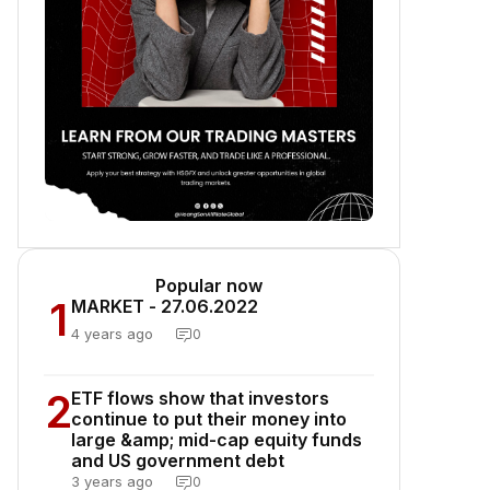
Popular now
1
MARKET - 27.06.2022
4 years ago
0
2
ETF flows show that investors
continue to put their money into
large &amp; mid-cap equity funds
and US government debt
3 years ago
0