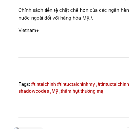
Chính sách tiền tệ chặt chẽ hơn của các ngân hàng trung ương toàn cầu cũng làm xói mòn nhu cầu ở
nước ngoài đối với hàng hóa Mỹ./.
Vietnam+
Tags:
#tintaichinh #tintuctaichinhmy ,
#tintuctaichinh
shadowcodes ,
Mỹ ,
thâm hụt thương mại