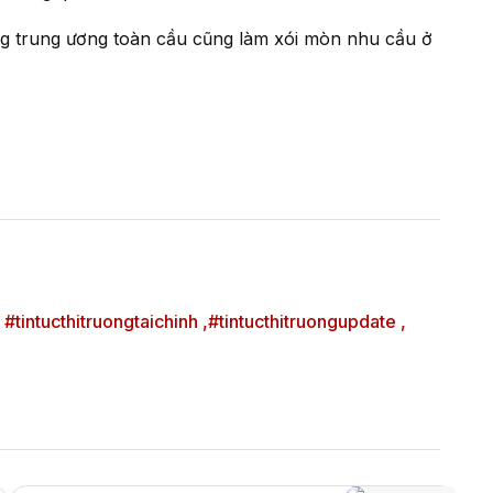
 #tintucthitruongtaichinh ,
#tintucthitruongupdate ,