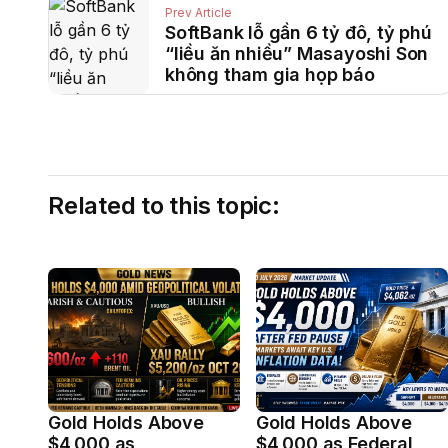
Prev Article
SoftBank lỗ gần 6 tỷ đô, tỷ phú
“liều ăn nhiều” Masayoshi Son
không tham gia họp báo
Related to this topic:
Gold Holds Above
Gold Holds Above
$4,000 as
$4,000 as Federal