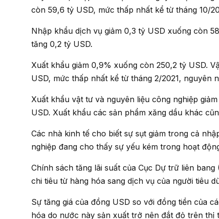
còn 59,6 tỷ USD, mức thấp nhất kể từ tháng 10/20
Nhập khẩu dịch vụ giảm 0,3 tỷ USD xuống còn 58,8 tỷ USD. Tuy nhiên, phí sử dụng tài sản trí tuệ
tăng 0,2 tỷ USD.
Xuất khẩu giảm 0,9% xuống còn 250,2 tỷ USD. Vận chuyển hàng hóa giảm 1,7% xuống còn 168,1 tỷ
USD, mức thấp nhất kể từ tháng 2/2021, nguyên nh
Xuất khẩu vật tư và nguyên liệu công nghiệp giảm 3,1 tỷ USD, trong đó xuất khẩu dầu thô giảm 0,8 tỷ
USD. Xuất khẩu các sản phẩm xăng dầu khác cũn
Các nhà kinh tế cho biết sự sụt giảm trong cả nhập khẩu và xuất khẩu vật tư và nguyên liệu công
nghiệp đang cho thấy sự yếu kém trong hoạt động
Chính sách tăng lãi suất của Cục Dự trữ liên bang (Fed) nhằm kiềm chế lạm phát và sự chuyển hướng
chi tiêu từ hàng hóa sang dịch vụ của người tiêu d
Sự tăng giá của đồng USD so với đồng tiền của các đối tác thương mại chính của Mỹ đã khiến hàng
hóa do nước này sản xuất trở nên đắt đỏ trên thị 