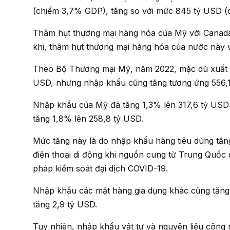
(chiếm 3,7% GDP), tăng so với mức 845 tỷ USD 
Thâm hụt thương mại hàng hóa của Mỹ với Canada tăng 31,6 tỷ USD lên 81,6 tỷ USD năm 2022. Trong
khi, thâm hụt thương mại hàng hóa của nước này 
Theo Bộ Thương mại Mỹ, năm 2022, mặc dù xuất khẩu của nước này tăng 453,1 tỷ USD lên 3.000 tỷ
USD, nhưng nhập khẩu cũng tăng tương ứng 556,1
Nhập khẩu của Mỹ đã tăng 1,3% lên 317,6 tỷ USD trong tháng 12/2022, trong đó nhập khẩu hàng hóa
tăng 1,8% lên 258,8 tỷ USD.
Mức tăng này là do nhập khẩu hàng tiêu dùng tăng 4,1 tỷ USD, trong đó có sự gia tăng nhập khẩu
điện thoại di động khi nguồn cung từ Trung Quốc 
pháp kiểm soát đại dịch COVID-19.
Nhập khẩu các mặt hàng gia dụng khác cũng tăng, trong đó nhập khẩu ô tô, phụ tùng và động cơ
tăng 2,9 tỷ USD.
Tuy nhiên, nhập khẩu vật tư và nguyên liệu công nghiệp, bao gồm dầu thô, lại giảm 2,7 tỷ USD xuống