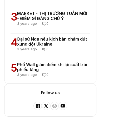
3
MARKET - THỊ TRƯỜNG TUẦN MỚI
- ĐIỂM GÌ ĐÁNG CHÚ Ý
3 years ago
0
4
Đại sứ Nga nêu kịch bản chấm dứt
xung đột Ukraine
3 years ago
0
5
Phố Wall giảm điểm khi lợi suất trái
phiếu tăng
3 years ago
0
Follow us