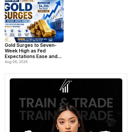
Gold Surges to Seven-
Week High as Fed
Expectations Ease and
Dollar Weakens
Aug 06, 2026