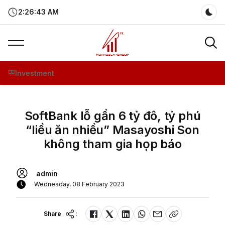
2:26:43 AM
Dar
Investment
SoftBank lỗ gần 6 tỷ đô, tỷ phú
“liều ăn nhiều” Masayoshi Son
không tham gia họp báo
admin
Wednesday, 08 February 2023
Share
: