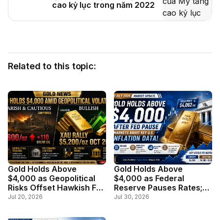
cao kỷ lục trong năm 2022
Related to this topic:
Gold Holds Above
Gold Holds Above
$4,000 as Geopolitical
$4,000 as Federal
Risks Offset Hawkish Fed
Reserve Pauses Rates;
Outlook
Markets Await Key U.S.
Jul 20, 2026
Jul 30, 2026
Inflation Data