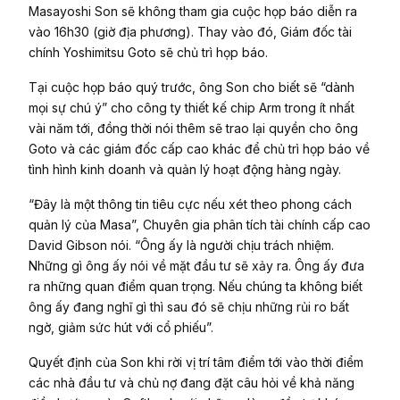
Masayoshi Son sẽ không tham gia cuộc họp báo diễn ra
vào 16h30 (giờ địa phương). Thay vào đó, Giám đốc tài
chính Yoshimitsu Goto sẽ chủ trì họp báo.
Tại cuộc họp báo quý trước, ông Son cho biết sẽ “dành
mọi sự chú ý” cho công ty thiết kế chip Arm trong ít nhất
vài năm tới, đồng thời nói thêm sẽ trao lại quyền cho ông
Goto và các giám đốc cấp cao khác để chủ trì họp báo về
tình hình kinh doanh và quản lý hoạt động hàng ngày.
“Đây là một thông tin tiêu cực nếu xét theo phong cách
quản lý của Masa”, Chuyên gia phân tích tài chính cấp cao
David Gibson nói. “Ông ấy là người chịu trách nhiệm.
Những gì ông ấy nói về mặt đầu tư sẽ xảy ra. Ông ấy đưa
ra những quan điểm quan trọng. Nếu chúng ta không biết
ông ấy đang nghĩ gì thì sau đó sẽ chịu những rủi ro bất
ngờ, giảm sức hút với cổ phiếu”.
Quyết định của Son khi rời vị trí tâm điểm tới vào thời điểm
các nhà đầu tư và chủ nợ đang đặt câu hỏi về khả năng