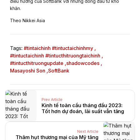
điều hướng của Softbank với những dòng đầu tư khó
khăn.
Theo Nikkei Asia
Tags:
#tintaichinh #tintuctaichinhmy ,
#tintuctaichinh #tintucthitruongtaichinh ,
#tintucthitruongupdate ,
shadowcodes ,
Masayoshi Son ,
SoftBank
Prev Article
Kinh tế toàn cầu tháng đầu 2023:
Tốt hơn dự đoán, lãi suất vẫn tăng
Next Article
Thâm hụt thương mại của Mỹ tăng