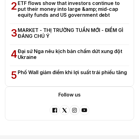
2
ETF flows show that investors continue to
put their money into large &amp; mid-cap
equity funds and US government debt
3
MARKET - THỊ TRƯỜNG TUẦN MỚI - ĐIỂM GÌ
ĐÁNG CHÚ Ý
4
Đại sứ Nga nêu kịch bản chấm dứt xung đột
Ukraine
5
Phố Wall giảm điểm khi lợi suất trái phiếu tăng
Follow us