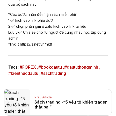
qua bộ sách này
?Các bước nhận để nhận sách miễn phí?
1-✅ kích vào link phía dưới
2-✅ chọn phần gim ở zalo kích vào link tài liệu
Lưu ý-✅ Chia sẽ cho 10 người để cùng nhau học tập cùng
admin
?link: ( https://s.net.vn/hktf )
Tags:
#FOREX ,
#bookdautu ,
#daututhongminh ,
#kienthucdautu ,
#sachtrading
Prev Article
Sách trading -“5 yếu tố khiến trader
thất bại”