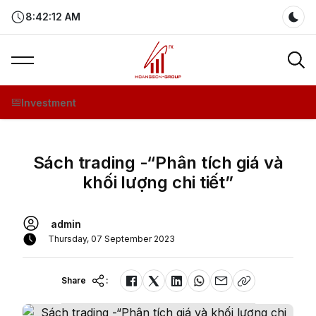
8:42:12 AM
Dar
Investment
Sách trading -“Phân tích giá và
khối lượng chi tiết”
admin
Thursday, 07 September 2023
Share
: