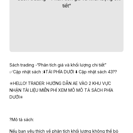
Sách trading -“Phân tích giá và khối lượng chi tiết”
✅Cập nhật sách :⬇️TẢI PHÍA DƯỚI ⬇️ Cập nhật sách 43??
✳️HELLO! TRADER: HƯỚNG DẪN AE VÀO 2 KHU VỰC
NHẬN TÀI LIỆU MIỄN PHÍ XEM MÔ MÔ TẢ SÁCH PHÍA
DƯỚI✳️
?Mô tả sách:
Nếu bạn yêu thích về phân tích khối lượng không thể bỏ