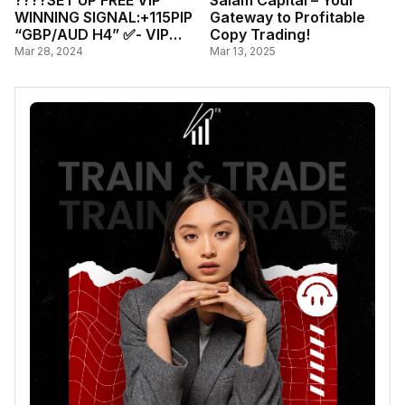
????SET UP FREE VIP
Salam Capital – Your
WINNING SIGNAL:+115PIP
Gateway to Profitable
“GBP/AUD H4” ✅- VIP
Copy Trading!
SIGNAL PRACTICE
Mar 28, 2024
Mar 13, 2025
COMPARATIVE ACTUAL
TREND.