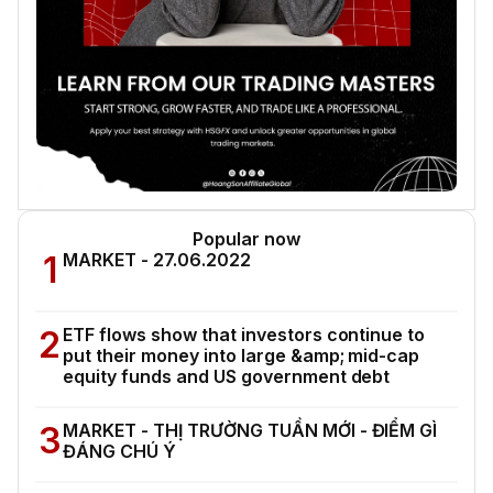
Popular now
1
MARKET - 27.06.2022
2
ETF flows show that investors continue to
put their money into large &amp; mid-cap
equity funds and US government debt
3
MARKET - THỊ TRƯỜNG TUẦN MỚI - ĐIỂM GÌ
ĐÁNG CHÚ Ý