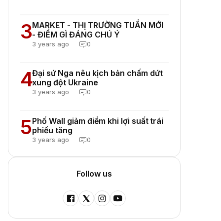
3
MARKET - THỊ TRƯỜNG TUẦN MỚI
- ĐIỂM GÌ ĐÁNG CHÚ Ý
3 years ago
0
4
Đại sứ Nga nêu kịch bản chấm dứt
xung đột Ukraine
3 years ago
0
5
Phố Wall giảm điểm khi lợi suất trái
phiếu tăng
3 years ago
0
Follow us