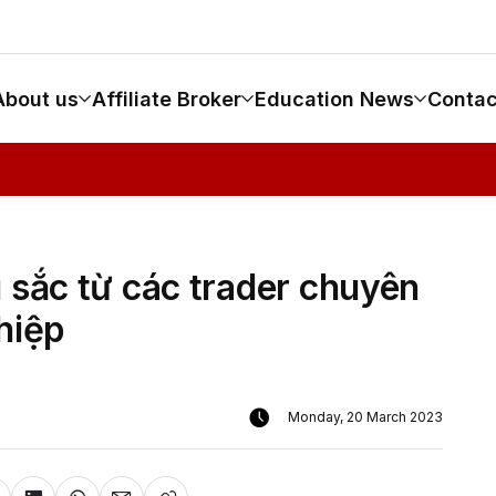
About us
Affiliate Broker
Education News
Contac
u sắc từ các trader chuyên
hiệp
Monday, 20 March 2023