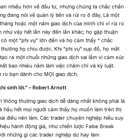
ng đang nói về quản lý tiền và rủi ro ở đây. Là một
tháng hoặc một năm giao dịch của mình chỉ vì rủi ro
àm như vậy hết lần này đến lần khác; họ gặp thuận
ồi có một “phi vụ” lớn đến và họ cảm thấy “ chắc
 thường họ chịu được. Khi “phi vụ” sụp đổ, họ mất
 tạo ra một chuỗi những giao dịch sai lầm vì cảm xúc
ất bao nhiêu năm làm việc chăm chỉ và kỷ luật.
i ro bạn dành cho MỌI giao dịch.
khi sinh lời.” – Robert Arnott
mà hầu hết mọi người cảm thấy họ muốn làm trên thị
ải điều nên làm. Các trader chuyên nghiệp hiểu suy
 hiệu hành động giá, như chiến lược False Break
ới những gì các trader nghiệp dư hay làm