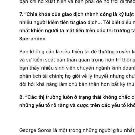
bạn khi nó xuất hiện và bạn phải để nó trôi đi theo
7. “Chìa khóa của giao dịch thành công là kỷ luật về cảm xúc. Nếu sự thông minh là cốt lõi, sẽ có rất
nhiều người kiếm tiền từ giao dịch… Tôi biết điề
nhất khiến người ta mất tiền trên các thị trường tà
Sperandeo
Bạn không cần là siêu thiên tài để thường xuyên kiếm tiền trên các thị trường. Trí thông minh cảm xúc
và sự kiểm soát bản thân quan trọng hơn trí thông 
bạn thấy nhiều sinh viên chuyên ngành kinh doan
phân tích tài chính; họ giỏi về lý thuyết nhưng ch
đòi hỏi khả năng làm chủ bản thân hơn bất kỳ thứ 
8. “Các thị trường luôn ở trạng thái không chắc chắn, hay đổi thay và tiền thì kiếm được nhờ khấu trừ
những yếu tố rõ ràng và cược trên các yếu tố kh
George Soros là một trong những người giàu nhất thế giới và ông trở thành người như thế nhờ có một