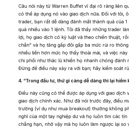
Câu nói này từ Warren Buffet vĩ đại rõ ràng liên quan nhiều hơn về đầu tư, nhưng chúng ta chắc chắn
có thể áp dụng nó vào giao dịch nữa. Đối với tôi, ô
trader, bạn rất dễ dàng đánh mất thành quả của 1 
quá nhiều vào 1 lệnh. Tôi đã thấy những trader l
lợi, họ giao dịch có kỷ luật và theo chiến thuật, r
chắn” và họ tăng gấp đôi gấp ba mức rủi ro thông
nhiều tiền hơn mức họ thấy thoải mái, và việc này
chi phối như thác lũ khiến họ nhanh chóng đánh m
Đừng để điều này xảy ra với bạn; hãy kiểm soát rủ
4. “Trong đầu tư, thứ gì càng dễ dàng thì lại hiếm 
Điều này cũng có thể được áp dụng với giao dịch vì thông thường giao dịch dễ dàng nhất không phải là
giao dịch chính xác. Như đã nói trước đây, điều 
trường (ví dụ như mua breakout) thường không ph
nghĩ của một tay nghiệp dư và họ luôn tìm các tín
chẳng hạn, nhờ vậy mà họ luôn làm ngược lại so v