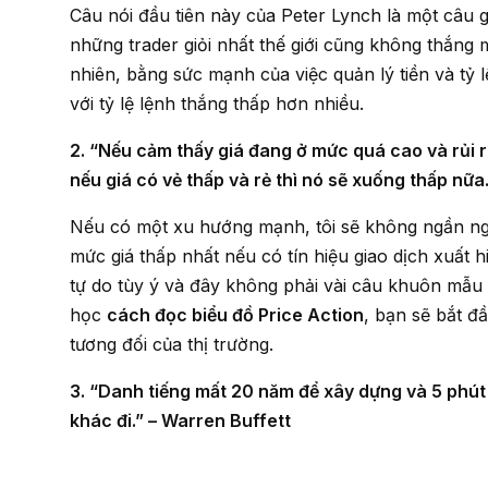
Câu nói đầu tiên này của Peter Lynch là một câu ghi nhớ quan trọng vì nó nhắc ta rằng thậm chí cả
những trader giỏi nhất thế giới cũng không thắng m
nhiên, bằng sức mạnh của việc quản lý tiền và tỷ
với tỷ lệ lệnh thắng thấp hơn nhiều.
2. “Nếu cảm thấy giá đang ở mức quá cao và rủi ro thì thường nó sẽ lên giá cao hơn nữa, ngược lại
nếu giá có vẻ thấp và rẻ thì nó sẽ xuống thấp nữa.
Nếu có một xu hướng mạnh, tôi sẽ không ngần ngại mua nó gần với mức giá cao nhất hoặc bán gần
mức giá thấp nhất nếu có tín hiệu giao dịch xuất 
tự do tùy ý và đây không phải vài câu khuôn mẫu
học
cách đọc biểu đồ Price Action
, bạn sẽ bắt đ
tương đối của thị trường.
3. “Danh tiếng mất 20 năm để xây dựng và 5 phút để phá hỏng. Nếu bạn nghĩ về điều đó, bạn sẽ làm
khác đi.” – Warren Buffett