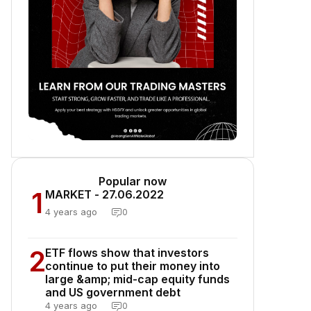
Popular now
1
MARKET - 27.06.2022
4 years ago
0
2
ETF flows show that investors
continue to put their money into
large &amp; mid-cap equity funds
and US government debt
4 years ago
0