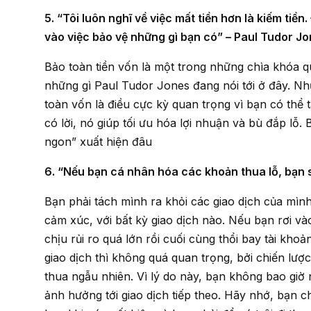
5. “Tôi luôn nghĩ về việc mất tiền hơn là kiếm tiền. Đừng tập trung vào việc kiếm tiền, hãy tập trung
vào việc bảo vệ những gì bạn có” – Paul Tudor Jo
Bảo toàn tiền vốn là một trong những chìa khóa quan trọng nhất để giao dịch thành công, và đó là
những gì Paul Tudor Jones đang nói tới ở đây. Như
toàn vốn là điều cực kỳ quan trọng vì bạn có thể t
có lời, nó giúp tối ưu hóa lợi nhuận và bù đắp lỗ
ngon” xuất hiện đâu
6. “Nếu bạn cá nhân hóa các khoản thua lỗ, bạn 
Bạn phải tách mình ra khỏi các giao dịch của mình. Nghĩa là, bạn không thể trở nên quá gắn bó, về
cảm xúc, với bất kỳ giao dịch nào. Nếu bạn rơi và
chịu rủi ro quá lớn rồi cuối cùng thổi bay tài kho
giao dịch thì không quá quan trọng, bởi chiến lư
thua ngẫu nhiên. Vì lý do này, bạn không bao giờ
ảnh hưởng tới giao dịch tiếp theo. Hãy nhớ, bạn c