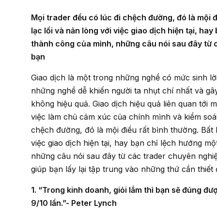
Mọi trader đều có lúc đi chệch đường, đó là mội điều rất bình thường. Bất kể bạn cảm thấy hoàn toàn
lạc lối và nản lòng với việc giao dịch hiện tại, h
thành công của mình, những câu nói sau đây từ 
bạn
Giao dịch là một trong những nghề có mức sinh lời nhất trên thế giới, nhưng nó cũng là một trong
những nghề dễ khiến người ta nhụt chí nhất và gây
không hiệu quả. Giao dịch hiệu quả liên quan tới m
việc làm chủ cảm xúc của chính mình và kiểm soát 
chệch đường, đó là mội điều rất bình thường. Bất 
việc giao dịch hiện tại, hay bạn chỉ lệch hướng m
những câu nói sau đây từ các trader chuyên nghi
giúp bạn lấy lại tập trung vào những thứ cần thiết đ
1. “Trong kinh doanh, giỏi lắm thì bạn sẽ đúng được 6/10 lần. Bạn sẽ chẳng bao giờ đúng được đến
9/10 lần.”- Peter Lynch