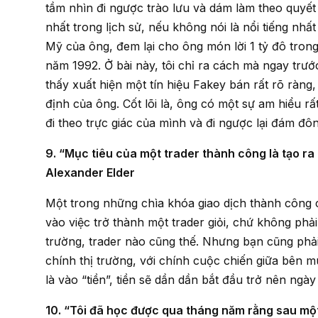
tầm nhìn đi ngược trào lưu và dám làm theo quyết
nhất trong lịch sử, nếu không nói là nổi tiếng nhất
Mỹ của ông, đem lại cho ông món lời 1 tỷ đô tron
năm 1992. Ở bài này, tôi chỉ ra cách mà ngay trướ
thấy xuất hiện một tín hiệu Fakey bán rất rõ ràng
định của ông. Cốt lõi là, ông có một sự am hiểu r
đi theo trực giác của mình và đi ngược lại đám đôn
9. “Mục tiêu của một trader thành công là tạo ra những giao dịch tốt nhất. Tiền chỉ xếp thứ hai.” –
Alexander Elder
Một trong những chìa khóa giao dịch thành công của tôi mà tôi thường bảo các trader, là tập trung
vào việc trở thành một trader giỏi, chứ không phải
trường, trader nào cũng thế. Nhưng bạn cũng phải 
chính thị trường, với chính cuộc chiến giữa bên 
là vào “tiền”, tiền sẽ dần dần bắt đầu trở nên ngà
10. “Tôi đã học được qua tháng năm rằng sau một món lời ngon lành trên thị trường, việc nghỉ vài