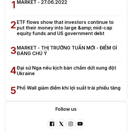
1
MARKET - 27.06.2022
2
ETF flows show that investors continue to
put their money into large &amp; mid-cap
equity funds and US government debt
3
MARKET - THỊ TRƯỜNG TUẦN MỚI - ĐIỂM GÌ
ĐÁNG CHÚ Ý
4
Đại sứ Nga nêu kịch bản chấm dứt xung đột
Ukraine
5
Phố Wall giảm điểm khi lợi suất trái phiếu tăng
Follow us