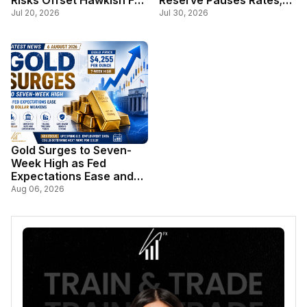
Risks Offset Hawkish Fed
Reserve Pauses Rates;
Outlook
Markets Await Key U.S.
Jul 20, 2026
Jul 30, 2026
Inflation Data
Gold Surges to Seven-
Week High as Fed
Expectations Ease and
Dollar Weakens
Aug 06, 2026