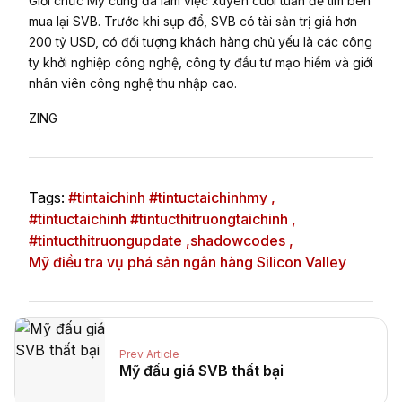
Giới chức Mỹ cũng đã làm việc xuyên cuối tuần để tìm bên
mua lại SVB. Trước khi sụp đổ, SVB có tài sản trị giá hơn
200 tỷ USD, có đối tượng khách hàng chủ yếu là các công
ty khởi nghiệp công nghệ, công ty đầu tư mạo hiểm và giới
nhân viên công nghệ thu nhập cao.
ZING
Tags:
#tintaichinh #tintuctaichinhmy ,
#tintuctaichinh #tintucthitruongtaichinh ,
#tintucthitruongupdate ,
shadowcodes ,
Mỹ điều tra vụ phá sản ngân hàng Silicon Valley
Prev Article
Mỹ đấu giá SVB thất bại