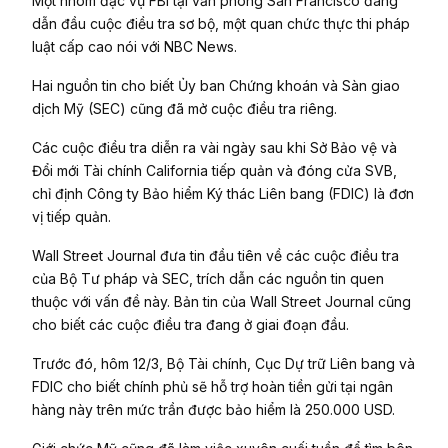
Một nhóm đặc vụ FBI tại văn phòng San Francisco đang
dẫn đầu cuộc điều tra sơ bộ, một quan chức thực thi pháp
luật cấp cao nói với NBC News.
Hai nguồn tin cho biết Ủy ban Chứng khoán và Sàn giao
dịch Mỹ (SEC) cũng đã mở cuộc điều tra riêng.
Các cuộc điều tra diễn ra vài ngày sau khi Sở Bảo vệ và
Đổi mới Tài chính California tiếp quản và đóng cửa SVB,
chỉ định Công ty Bảo hiểm Ký thác Liên bang (FDIC) là đơn
vị tiếp quản.
Wall Street Journal đưa tin đầu tiên về các cuộc điều tra
của Bộ Tư pháp và SEC, trích dẫn các nguồn tin quen
thuộc với vấn đề này. Bản tin của Wall Street Journal cũng
cho biết các cuộc điều tra đang ở giai đoạn đầu.
Trước đó, hôm 12/3, Bộ Tài chính, Cục Dự trữ Liên bang và
FDIC cho biết chính phủ sẽ hỗ trợ hoàn tiền gửi tại ngân
hàng này trên mức trần được bảo hiểm là 250.000 USD.