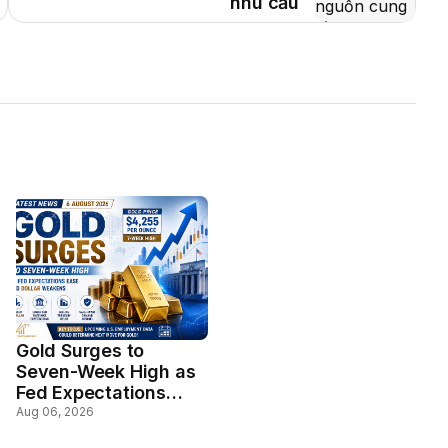
nhu cầu
Gold Surges to
Seven-Week High as
Fed Expectations
Ease and Dollar
Aug 06, 2026
Weakens