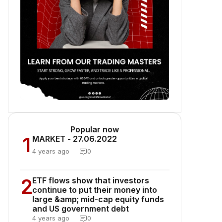
Popular now
1
MARKET - 27.06.2022
4 years ago
0
2
ETF flows show that investors
continue to put their money into
large &amp; mid-cap equity funds
and US government debt
4 years ago
0