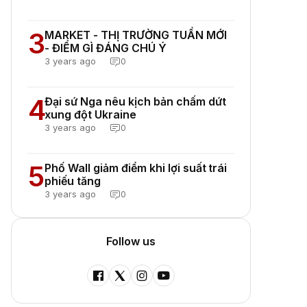
3
MARKET - THỊ TRƯỜNG TUẦN MỚI
- ĐIỂM GÌ ĐÁNG CHÚ Ý
3 years ago
0
4
Đại sứ Nga nêu kịch bản chấm dứt
xung đột Ukraine
3 years ago
0
5
Phố Wall giảm điểm khi lợi suất trái
phiếu tăng
3 years ago
0
Follow us