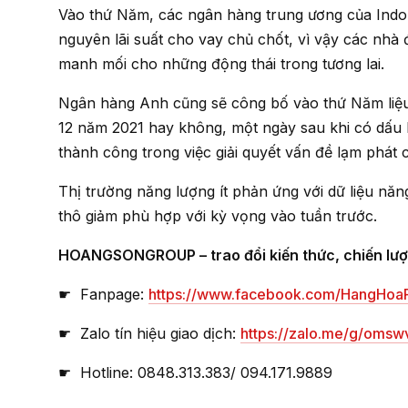
Vào thứ Năm, các ngân hàng trung ương của Indonesia, Philippines và Đài Loan được dự đoán sẽ giữ
nguyên lãi suất cho vay chủ chốt, vì vậy các nhà
manh mối cho những động thái trong tương lai.
Ngân hàng Anh cũng sẽ công bố vào thứ Năm liệu họ có tạm dừng đợt tăng lãi suất kéo dài đến tháng
12 năm 2021 hay không, một ngày sau khi có dấu
thành công trong việc giải quyết vấn đề lạm phát 
Thị trường năng lượng ít phản ứng với dữ liệu năng lượng của Mỹ hôm thứ Tư cho thấy tồn kho dầu
thô giảm phù hợp với kỳ vọng vào tuần trước.
HOANGSONGROUP – trao đổi kiến thức, chiến lược
☛ Fanpage:
https://www.facebook.com/HangHoa
☛ Zalo tín hiệu giao dịch:
https://zalo.me/g/omsw
☛ Hotline: 0848.313.383/ 094.171.9889