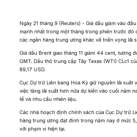
Ngày 21 tháng 9 (Reuters) - Giá dầu giảm vào đầu phiên giao dịch châu Á hôm thứ Năm sau khi giảm
mạnh nhất trong một tháng trong phiên trước đó d
các ngân hàng trung ương khác về triển vọng lãi s
Giá dầu Brent giao tháng 11 giảm 44 cent, tương đương 0,5%, xuống 89,18 USD/thùng vào lúc 00:10
GMT. Dầu thô trung cấp Tây Texas (WTI) CLc1 củ
89,17 USD.
Cục Dự trữ Liên bang Hoa Kỳ giữ nguyên lãi suất vào thứ Năm, nhưng củng cố lập trường diều hâu với
việc tăng lãi suất hơn nữa dự kiến ​​vào cuối năm 
tế và nhu cầu nhiên liệu.
Các nhà hoạch định chính sách của Cục Dự trữ Liên bang vẫn thấy lãi suất qua đêm chuẩn của ngân
hàng trung ương đạt đỉnh trong năm nay ở mức 5
với phạm vi hiện tại.