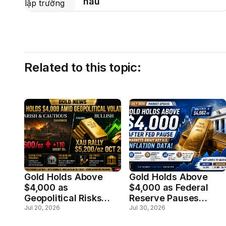
hâu
Related to this topic:
Gold Holds Above
Gold Holds Above
$4,000 as
$4,000 as Federal
Geopolitical Risks
Reserve Pauses
Offset Hawkish Fed
Rates; Markets Await
Jul 20, 2026
Jul 30, 2026
Outlook
Key U.S. Inflation