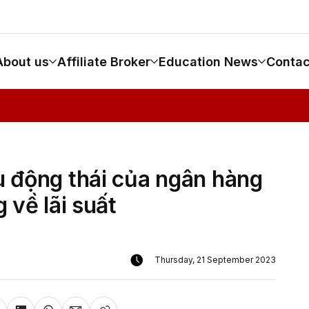
About us
Affiliate Broker
Education News
Contac
u động thái của ngân hàng
 về lãi suất
Thursday, 21 September 2023